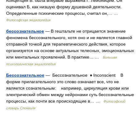
Концепция Б. была впервые выражена Г. Лейбницем. Он
оценивал Б. как низшую форму душевной деятельности.
Определенные психические процессы, считал он,… …
Философская энциклопедия
бессознательное
— В гештальте не отрицается значение
феномена бессознательного, хотя оно и не является главной
отправной точкой для терапевтического действия, которое
организуется на основе актуальных телесных, эмоциональных
или ментальных проявлений. В практике… …
Большая
психологическая энциклопедия
Бессознательное
— Бессознательное ♦ Inconscient В
форме прилагательного это слово означает все, что не
является сознательным: например, циркуляция крови или
электрический обмен между нейронами суть бессознательные
процессы, как почти все происходящие в… …
Философский
словарь Спонвиля