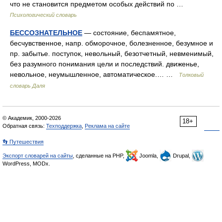
что не становится предметом особых действий по …
Психологический словарь
БЕССОЗНАТЕЛЬНОЕ
— состояние, беспамятное,
бесчувственное, напр. обморочное, болезненное, безумное и
пр. забытье. поступок, невольный, безотчетный, невменимый,
без разумного понимания цели и последствий. движенье,
невольное, неумышленное, автоматическое.… …
Толковый
словарь Даля
© Академик, 2000-2026
18+
Обратная связь:
Техподдержка
,
Реклама на сайте
👣 Путешествия
Экспорт словарей на сайты
, сделанные на PHP,
Joomla,
Drupal,
WordPress, MODx.